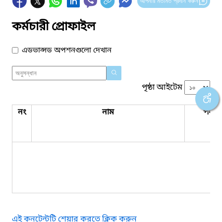
আপনার মতামত প্রদান করুন
কর্মচারী প্রোফাইল
এডভান্সড অপশনগুলো দেখান
পৃষ্ঠা আইটেম
নং
নাম
পদবি
কো
এই কনটেন্টটি শেয়ার করতে ক্লিক করুন