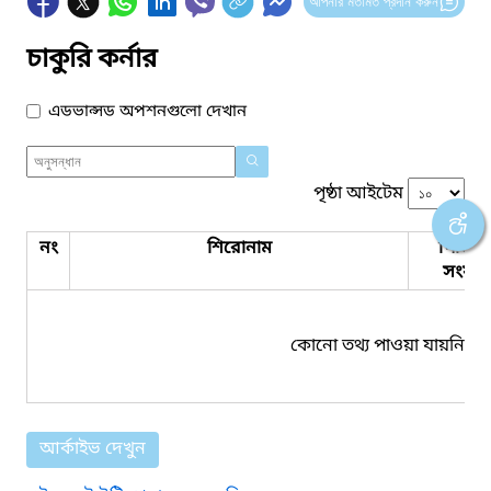
আপনার মতামত প্রদান করুন
চাকুরি কর্নার
এডভান্সড অপশনগুলো দেখান
পৃষ্ঠা আইটেম
নং
শিরোনাম
পিডিএ
সংযুক্ত
কোনো তথ্য পাওয়া যায়নি।
আর্কাইভ দেখুন